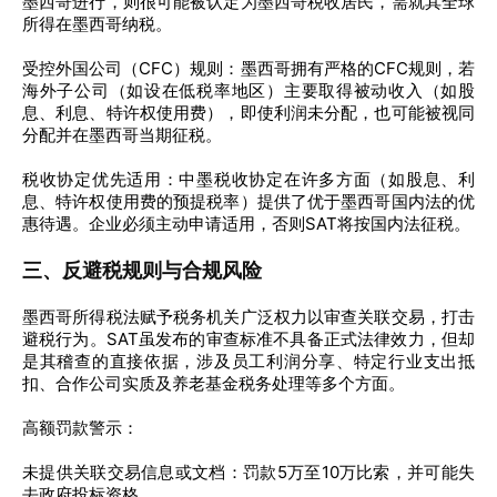
墨西哥进行，则很可能被认定为墨西哥税收居民，需就其全球
所得在墨西哥纳税。
受控外国公司（CFC）规则：墨西哥拥有严格的CFC规则，若
海外子公司（如设在低税率地区）主要取得被动收入（如股
息、利息、特许权使用费），即使利润未分配，也可能被视同
分配并在墨西哥当期征税。
税收协定优先适用：中墨税收协定在许多方面（如股息、利
息、特许权使用费的预提税率）提供了优于墨西哥国内法的优
惠待遇。企业必须主动申请适用，否则SAT将按国内法征税。
三、反避税规则与合规风险
墨西哥所得税法赋予税务机关广泛权力以审查关联交易，打击
避税行为。SAT虽发布的审查标准不具备正式法律效力，但却
是其稽查的直接依据，涉及员工利润分享、特定行业支出抵
扣、合作公司实质及养老基金税务处理等多个方面。
高额罚款警示：
未提供关联交易信息或文档：罚款5万至10万比索，并可能失
去政府投标资格。