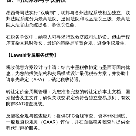
墨西哥司法实行“双轨制”，联邦与各州法院系统相互独立。联
邦法院系统分为最高法院、巡回法院和地区法院三级。最高法
院大法官由总统提名、参议院任命。
在税务争议中，纳税人可寻求行政救济或司法诉讼。但由于程
序复杂且耗时漫长，最好的策略是前置合规，避免争议发生。
【Lawshi专属服务优势】
税收优惠方案设计与申请：结合中墨税收协定与墨西哥国内优
惠，为您的投资架构和交易模式设计最优税务方案，并协助申
请事先裁定（APA），锁定税收待遇。
转让定价全周期管理：为您准备完整的转让定价本土文档、国
别报告及主文件，确保关联交易定价符合独立交易原则，有效
防御SAT稽查挑战。
反避税合规与稽查应对：提供CFC合规审查、资本弱化测试、
一般反避税规则（GAAR）评估，并在面临税务稽查时提供全
程代理辩护服务。