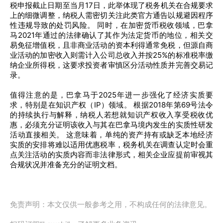
税申报截止日期至当月17日，此举体现了税务机关在合规要求
上的细微调整，纳税人需密切关注此类官方通告以规避因程序
性违规导致的处罚风险。 同时，在加密货币税收领域，巴拿
马2021年通过的法律确认了其作为法定货币的地位，相关交
易免征增值税，且非商业活动的资本利得通常免税，但源自商
业活动的加密收入则需计入公司总收入并按25%的标准税率缴
纳企业所得税，这要求投资者审慎区分活动性质并完善交易记
录。
值得注意的是，巴拿马于2025年进一步强化了经济实质要
求，特别是在知识产权（IP）领域。 根据2018年第69号法令
的持续执行与解释，纳税人若想就知识产权收入享受税收优
惠，必须充分证明该收入与其在巴拿马境内发生的实质性研发
活动直接相关。 这意味着，单纯的资产持有或缺乏本地经济
实质的安排将难以适用优惠税率，税务机关在调查认定时会重
点关注活动的实质内容而非法律形式，相关企业应提前审视其
合规状况并准备充分的证明文档。
免责声明：本文仅供一般参考之用，不构成任何的法律意见。