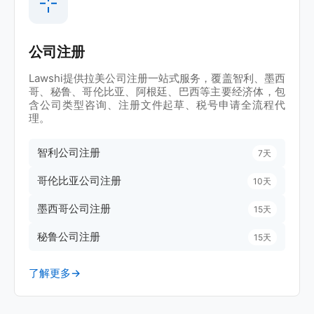
工程技术 | 墨西哥
Lawshi协助柏诚股份（601133.SH）完成墨西哥投
资落地及全流程法律服务
公司注册
矿山装备 | 哥伦比亚、墨西哥
Lawshi提供拉美公司注册一站式服务，覆盖智利、墨西
Lawshi协助青岛中鸿重工完成哥伦比亚及墨西哥投资
哥、秘鲁、哥伦比亚、阿根廷、巴西等主要经济体，包
布局
含公司类型咨询、注册文件起草、税号申请全流程代
理。
尽职调查 | 墨西哥
Lawshi协助宝宝巴士完成墨西哥投资法律尽调
智利公司注册
7天
哥伦比亚公司注册
10天
工程建设 | 拉美
Lawshi为石泵泵业提供拉美投资与合规专业支持
墨西哥公司注册
15天
专业服务 | 墨西哥
秘鲁公司注册
15天
Lawshi助力安瑞检测集团落子墨西哥，完成法律实体
与合规架构建设
了解更多
→
工业制造 | 墨西哥