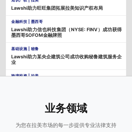
知识产权 | 拉美
Lawshi助力旺旺集团拓展拉美知识产权布局
金融科技 | 墨西哥
Lawshi助力信也科技集团（NYSE: FINV）成功获得
墨西哥SOFOM金融牌照
基础设施 | 秘鲁
Lawshi助力某央企建筑公司成功收购秘鲁建筑服务企
业
跨境投资 | 拉美
Lawshi协助山东营养源完成智利、墨西哥、阿根廷、
哥伦比亚、秘鲁及厄瓜多尔投资布局
工厂设立 | 墨西哥
业务领域
Lawshi助力凯众股份（603037.SH）完成墨西哥投
资落地及全流程法律服务
为您在拉美市场的每一步提供专业法律支持
公司注册 | 拉美