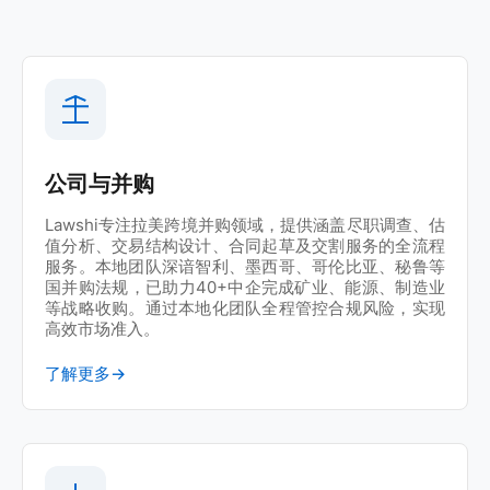
Lawshi协助行云集团完成智利、墨西哥、哥伦比亚及
秘鲁跨境投资布局
工业制造 | 厄瓜多尔
Lawshi为中国铁建提供厄瓜多尔税务与法律合规专业
支持
公司与并购
能源设备 | 智利
Lawshi为贵州捷盛钻具股份有限公司（股票代码：
Lawshi专注拉美跨境并购领域，提供涵盖尽职调查、估
871645）提供智利公司注册及合规服务
值分析、交易结构设计、合同起草及交割服务的全流程
服务。本地团队深谙智利、墨西哥、哥伦比亚、秘鲁等
国并购法规，已助力40+中企完成矿业、能源、制造业
投资合规 | 秘鲁
等战略收购。通过本地化团队全程管控合规风险，实现
Lawshi为沈阳远大智能工业集团（002689.SZ）提
高效市场准入。
供秘鲁投资合规专业支持
了解更多
→
直播电商 | 墨西哥
Lawshi成功助力遥望科技Yowant（002291.SZ）
完成墨西哥子公司设立及全流程合规落地