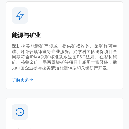
Lawshi助力塑机自动化领军品牌SHINI信易集团落子
墨西哥，打造本地化运营标杆
争议解决 | 智利
Lawshi成功代理中国出海企业应对智利Walmart跨
境商事争议
能源与矿业
深耕拉美能源矿产领域，提供矿权收购、采矿许可申
跨境电商 | 墨西哥
请、环评合规审查等专业服务。跨学科团队确保项目全
Lawshi助力头部电商品牌VEVOR落地墨西哥，夯实
周期符合IRMA采矿标准及东道国ESG法规。在智利铜
本地化合规运营基石
矿、秘鲁金矿、墨西哥银矿等项目上积累丰富经验，助
力中国企业参与拉美清洁能源转型和关键矿产开发。
了解更多
→