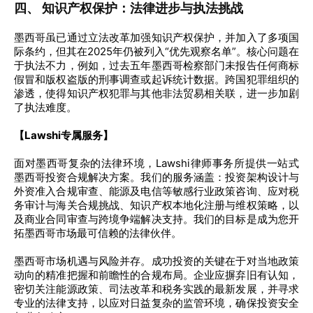
四、 知识产权保护：法律进步与执法挑战
墨西哥虽已通过立法改革加强知识产权保护，并加入了多项国
际条约，但其在2025年仍被列入“优先观察名单”。核心问题在
于执法不力，例如，过去五年墨西哥检察部门未报告任何商标
假冒和版权盗版的刑事调查或起诉统计数据。跨国犯罪组织的
渗透，使得知识产权犯罪与其他非法贸易相关联，进一步加剧
了执法难度。
【Lawshi专属服务】
面对墨西哥复杂的法律环境，Lawshi律师事务所提供一站式
墨西哥投资合规解决方案。我们的服务涵盖：投资架构设计与
外资准入合规审查、能源及电信等敏感行业政策咨询、应对税
务审计与海关合规挑战、知识产权本地化注册与维权策略，以
及商业合同审查与跨境争端解决支持。我们的目标是成为您开
拓墨西哥市场最可信赖的法律伙伴。
墨西哥市场机遇与风险并存。成功投资的关键在于对当地政策
动向的精准把握和前瞻性的合规布局。企业应摒弃旧有认知，
密切关注能源政策、司法改革和税务实践的最新发展，并寻求
专业的法律支持，以应对日益复杂的监管环境，确保投资安全