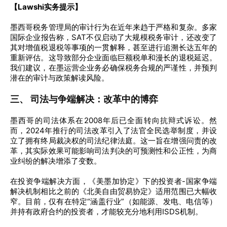
【Lawshi实务提示】
墨西哥税务管理局的审计行为在近年来趋于严格和复杂。多家
国际企业报告称，SAT不仅启动了大规模税务审计，还改变了
其对增值税退税等事项的一贯解释，甚至进行追溯长达五年的
重新评估。这导致部分企业面临巨额税单和漫长的退税延迟。
我们建议，在墨运营企业务必确保税务合规的严谨性，并预判
潜在的审计与政策解读风险。
三、 司法与争端解决：改革中的博弈
墨西哥的司法体系在2008年后已全面转向抗辩式诉讼。然
而，2024年推行的司法改革引入了法官全民选举制度，并设
立了拥有终局裁决权的司法纪律法庭。这一旨在增强问责的改
革，其实际效果可能影响司法判决的可预测性和公正性，为商
业纠纷的解决增添了变数。
在投资争端解决方面，《美墨加协定》下的投资者-国家争端
解决机制相比之前的《北美自由贸易协定》适用范围已大幅收
窄。目前，仅有在特定“涵盖行业”（如能源、发电、电信等）
并持有政府合约的投资者，才能较充分地利用ISDS机制。