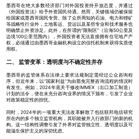
墨西哥在绝大多数经济部门对外国投资持开放态度，并通过
《外国投资法》给予外资国民待遇。然而，关键领域仍被保留
给国家或墨西哥国民专营。除了众所周知的石油、电力和锂矿
等战略性行业外，土地客运、货运以及某些专业和技术服务也
明确禁止外资涉足。此外，在所谓的“限制区”（沿海50公里及
边境100公里范围内），外国投资者无法直接拥有住宅地产产
权，必须通过由墨西哥金融机构设立的信托机制来获得实质使
用权。
二、 监管变革：透明度与不确定性并存
墨西哥的监管体系在法律上要求法规制定需经过公众咨询程
序，但近年来，以“国家利益”为由豁免完整咨询流程的情况时
有发生。例如，2024年底关于修改IMMEX（出口加工制造）
计划的法令，便在未充分咨询业界的情况下颁布，引发了企业
对政策稳定性的担忧。
同时，2024年的一项重大宪法改革解散了包括联邦电信研究
所在内的多个独立监管机构，其职能被并入行政部门的新的机
构。这一结构性调整引发了外界对监管独立性、透明度以及可
能滋生保护主义的深切忧虑。