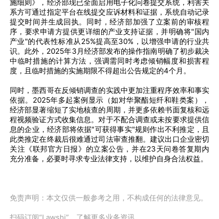
施细则》，经济部现已全面启用电子化问卷提交系统，利害关
系方可通过指定平台在线提交应诉材料和证据，系统自动记录
提交时间并生成回执。同时，经济部加强了立案前的审核程
序，要求申请方提供更详细的产业支持证据，并明确将"国内
产业"的代表性标准从25%提高至30%，以增强申请的行业共
识。此外，2025年3月经济部发布的操作指南明确了初步裁决
中临时措施的计算方法，强调需同时考虑倾销幅度和损害程
度，且临时措施的实施期限不得超出公告规定的4个月。
同时，墨西哥在反倾销调查的实践中更加注重程序效率和事实
依据。2025年多起案例显示（如对华聚酯短纤和鞋类案），
经济部显著缩短了实地核查的周期，并更多依赖书面复核和远
程视频验证方式收集信息。对于不配合调查或未按要求提供信
息的企业，经济部将依据"可获得事实"规则作出不利推定，且
此类推定在终裁后很难通过司法审查推翻。建议出口企业密切
关注《联邦官方日报》的立案公告，并在23天问卷答复期内
充分准备，必要时寻求专业法律支持，以维护自身合法权益。
免责声明：本文仅供一般参考之用，不构成任何的法律意见。
扫码订阅“Lawshi”，了解更多业务资讯