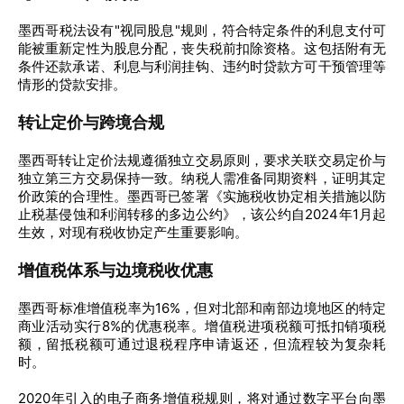
墨西哥税法设有"视同股息"规则，符合特定条件的利息支付可
能被重新定性为股息分配，丧失税前扣除资格。这包括附有无
条件还款承诺、利息与利润挂钩、违约时贷款方可干预管理等
情形的贷款安排。
转让定价与跨境合规
墨西哥转让定价法规遵循独立交易原则，要求关联交易定价与
独立第三方交易保持一致。纳税人需准备同期资料，证明其定
价政策的合理性。墨西哥已签署《实施税收协定相关措施以防
止税基侵蚀和利润转移的多边公约》，该公约自2024年1月起
生效，对现有税收协定产生重要影响。
增值税体系与边境税收优惠
墨西哥标准增值税率为16%，但对北部和南部边境地区的特定
商业活动实行8%的优惠税率。增值税进项税额可抵扣销项税
额，留抵税额可通过退税程序申请返还，但流程较为复杂耗
时。
2020年引入的电子商务增值税规则，将对通过数字平台向墨