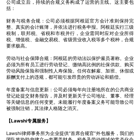
公司成立后，持续的合规义务构成了运营的主线。这主要包
括：
财务与税务合规：公司必须根据阿根廷官方会计准则保持完
整、真实的会计账簿，并依法进行税务申报。阿根廷实行三级
税制，联邦税、省税和市税并行，企业需同时应对企业所得
税、增值税、金融交易税、省级营业收入税等多个税种，合规
要求极高。
劳动与社会保障合规：阿根廷的劳动法以保护雇员著称。企业
必须为所有员工进行劳动登记、缴纳高比例的社保供款、购买
劳动风险保险和强制性人寿保险。任何在解雇、加班、休假或
薪酬支付上的违规，都可能引发昂贵的劳动诉讼和赔偿。
年度备案与信息更新：公司必须每年向注册地所在的公共商业
登记处提交财务报告，并及时更新关于公司地址、董事、经理
等关键信息的任何变更。未能履行年度备案义务可能导致公司
被强制注销，其法律人格随之消灭。
【Lawshi专属服务】
Lawshi律师事务所为企业提供“首席合规官”外包服务，我们的
团队将协助您建立一套覆盖财务、税务及劳动领域的常态化合