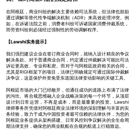
在阿根廷，商业纠纷的解决主要依赖司法系统，但法律也鼓励
通过调解等替代性争端解决机制（ADR）来高效处理冲突。例
如，在诉诸法院之前，消费者纠纷可诉诸国家消费仲裁系统，
而劳资纠纷则必须经过强制性的劳动调解程序。
【Lawshi实务提示】
我们强烈建议企业在签订商业合同时，就纳入设计精良的争议
解决条款。对于普通商业合同，约定通过仲裁解决可能比司法
诉讼更高效、专业和私密。而对于与阿根廷政府相关的合同，
尤其是RIGI框架下的项目，法律已明确规定可通过国际仲裁解
决争议，这是保护外资免受东道国法律变动影响的关键工具。
阿根廷市场的大门已经敞开，但通往成功的道路上布满了法律
的沟坎。将合规思维融入企业战略决策的每一个环节，从顶层
设计到日常运营，不再是成本，而是最重要的投资。Lawshi
律师事务所凭借对阿根廷商业法律环境的深刻理解与丰富的实
务经验，致力于成为中国投资者最可信赖的法律伙伴，为您的
阿根廷业务提供从架构搭建、日常风控到争议解决的全生命周
期法律支持，确保您的商业航船在合规的航道上行稳致远。