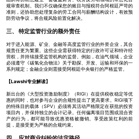
规审查机制。我们不仅确保您的账目与报税符合阿根廷严苛的
准则，还协助您处理复杂的劳工合同与薪酬结构设计，有效预
防劳动争议，将合规风险前置化解决。
三、 特定监管行业的额外责任
对于进入能源、矿业、金融等高度监管行业的外资企业，其合
规责任更为繁重。这些企业需获得特定的行政许可证和特许经
营权，并持续接受监管机构的监督。例如，在油气领域，企业
必须遵守《碳氢化合物法》关于勘探、开发、运输和环保的一
系列规定；金融企业则需接受阿根廷中央银行的严格监管。
【Lawshi专业解读】
新出台的《大型投资激励制度》（RIGI）在提供税收稳定等优
惠的同时，也对参与企业的合规性提出了更高要求。RIGI项下
的特殊目的载体（SPV）必须将其活动严格限定在获批的投资
项目内，并保持独立的会计记录。任何偏离项目范围或混合资
产的行为，都可能导致优惠资格被撤销。享受政策红利的前
提，是接受更为严格的合规约束。
四、 应对商业纠纷的法定路径