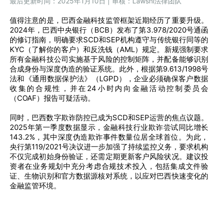
最后更新时间：2025年1月10日 | 审核：Lawshi法律团队
值得注意的是，巴西金融科技监管框架近期经历了重要升级。
2024年，巴西中央银行（BCB）发布了第3.978/2020号通函
的修订指南，明确要求SCD和SEP机构遵守与传统银行同等的
KYC（了解你的客户）和反洗钱（AML）规定。新规强制要求
所有金融科技公司实施基于风险的控制矩阵，并配备能够识别
合成身份与深度伪造的验证系统。此外，根据第9.613/1998号
法和《通用数据保护法》（LGPD），企业必须确保客户数据
收集的合规性，并在24小时内向金融活动控制委员会
（COAF）报告可疑活动。
同时，巴西数字欺诈防控已成为SCD和SEP运营的焦点议题。
2025年第一季度数据显示，金融科技行业欺诈尝试同比增长
143.2%，其中深度伪造欺诈事件数量位居全球首位。为此，
央行第119/2021号决议进一步加强了持续监控义务，要求机构
不仅完成初始身份验证，还需定期更新客户风险状况。建议投
资者在业务规划中充分考虑合规技术投入，包括集成文件验
证、生物识别和官方数据源核对系统，以应对巴西快速变化的
金融监管环境。