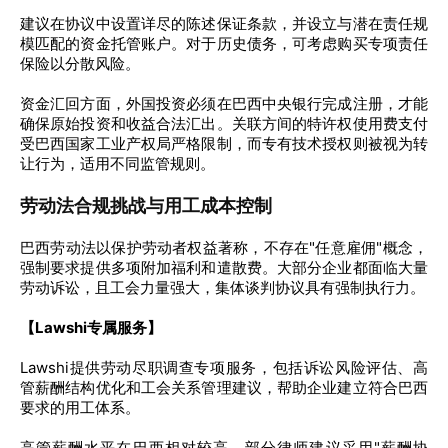
建议在协议中设置详尽的陈述保证条款，并设立与潜在责任规
模匹配的资金托管账户。对于历史债务，可考虑购买专项责任
保险以分散风险。
资金汇回方面，外国投资必须在巴西中央银行完成注册，才能
确保原始投资和收益合法汇出。关联方间的特许权使用费支付
受巴西国家工业产权局严格限制，而专有技术授权则被视为转
让行为，适用不同监管规则。
劳动法合规挑战与用工成本控制
巴西劳动法以保护劳动者权益著称，不存在"任意雇佣"概念，
强制要求提供多项附加福利和遣散费。大部分企业都面临大量
劳动诉讼，且工会力量强大，集体谈判协议具有强制执行力。
【Lawshi专属服务】
Lawshi提供劳动尽职调查专项服务，包括诉讼风险评估、高
管薪酬结构优化和工会关系管理建议，帮助企业建立符合巴西
要求的用工体系。
高管薪酬水平在巴西相对较高，部分律师建议采用"薪酬协