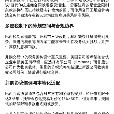
议"替代传统雇佣合同以增强灵活性。 需要注意的是竞业限制
条款的执行需以持续经济补偿为前提，而使用合同工规避劳动
法义务的做法存在被认定为虚假雇佣关系的高风险。
多层税制下的筹划空间与合规边界
巴西税制涵盖联邦、州和市三级政府，税种繁杂且征管规则复
杂。激进的税收筹划方案可能在未来面临税务机关挑战，并产
生高额利息和罚款。
并购交易中的税务架构设计至关重要。美国公司若希望按合伙
企业申报美国所得税，应选择有限公司（limitada）而非股份
公司作为收购载体。常见的节税策略包括通过新设公司收购目
标公司股份，随后进行吸收合并。
并购协议惯例与本地化适配
巴西并购协议通常包含对买方有利的条款安排，如赔偿期限长
达3-5年，托管金额达交易对价的15%-30%。但近年来，美国
式的赔偿限额条款也逐渐被接受。
交易文件可选择纽约州或特拉华州法律作为准据法，但交易价