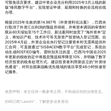
可豁免语言要求。建议中资企业充分利用2025年3月上线的新
版"移民数字平台"，实现签证申请、延期和转换的全流程在线
办理。
根据2025年生效的第14.987号《外资便利化法案》，巴西央
行取消了外资汇出利润的预提所得税，并将资本调回的审查时
限从60天缩短至15个工作日。新法案同时放宽了"海外资本"定
义，将知识产权、技术许可等无形资产投资纳入登记范围。自
2025年4月起，外资企业在央行登记注册资本时无需再提供外
汇合同，可直接通过"SISBACEN数字平台"完成登记，系统自
动生成RDEFIED编号。需特别关注的是，巴西与中国在2025
年更新的税收协定中将股息预提税率降至10%，并明确了数字
经济投资的税务处理方式。建议投资者利用新设立的"外资绿
色通道"，对符合国家战略优先领域的项目享受48小时快速登
记服务。
免责声明：本文仅供一般参考之用，不构成任何的法律意见。
扫码订阅“Lawshi”，了解更多业务资讯