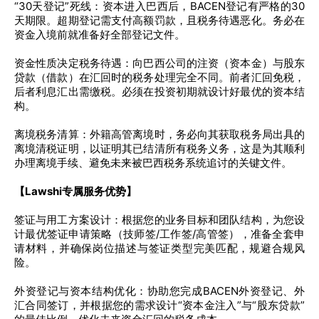
“30天登记”死线：资本进入巴西后，BACEN登记有严格的30
天期限。超期登记需支付高额罚款，且税务待遇恶化。务必在
资金入境前就准备好全部登记文件。
资金性质决定税务待遇：向巴西公司的注资（资本金）与股东
贷款（借款）在汇回时的税务处理完全不同。前者汇回免税，
后者利息汇出需缴税。必须在投资初期就设计好最优的资本结
构。
离境税务清算：外籍高管离境时，务必向其获取税务局出具的
离境清税证明，以证明其已结清所有税务义务，这是为其顺利
办理离境手续、避免未来被巴西税务系统追讨的关键文件。
【Lawshi专属服务优势】
签证与用工方案设计：根据您的业务目标和团队结构，为您设
计最优签证申请策略（技师签/工作签/高管签），准备全套申
请材料，并确保岗位描述与签证类型完美匹配，规避合规风
险。
外资登记与资本结构优化：协助您完成BACEN外资登记、外
汇合同签订，并根据您的需求设计“资本金注入”与“股东贷款”